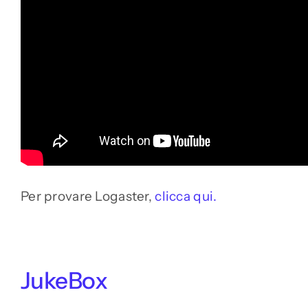
Per provare Logaster,
clicca qui.
JukeBox