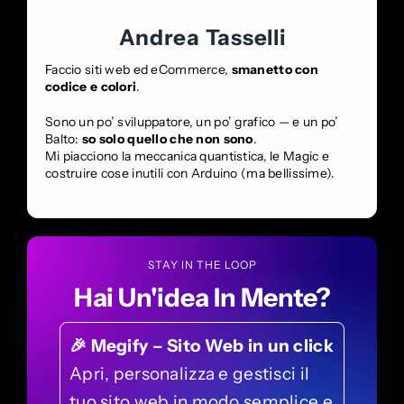
Andrea Tasselli
Faccio siti web ed eCommerce,
smanetto con
codice e colori
.
Sono un po’ sviluppatore, un po’ grafico — e un po’
Balto:
so solo quello che non sono
.
Mi piacciono la meccanica quantistica, le Magic e
costruire cose inutili con Arduino (ma bellissime).
STAY IN THE LOOP
Hai Un'idea In Mente?
🎉 Megify – Sito Web in un click
Apri, personalizza e gestisci il
tuo sito web in modo semplice e