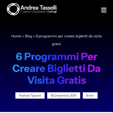
Skip
to
Tog
content
Navi
Creare un sito
Home
»
Blog
»
6 programmi per creare biglietti da visita
Creare eCommerce
gratis
6 Programmi Per
Servizi
Creare Biglietti Da
Case study
Visita Gratis
Blog
Andrea Tasselli
18 Dicembre 2015
6 min