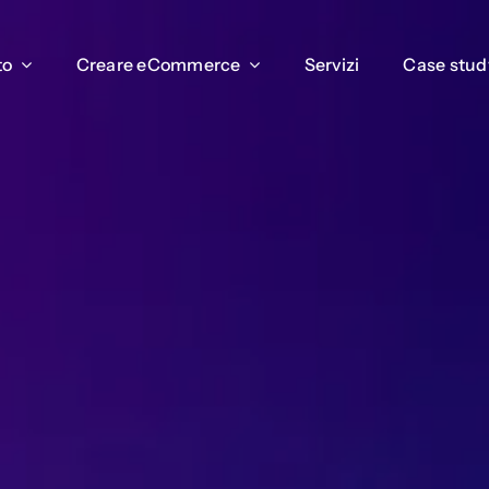
to
to
Creare eCommerce
Creare eCommerce
Servizi
Servizi
Case stud
Case stud