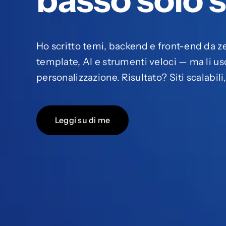
Ho scritto temi, backend e front-end da ze
template, AI e strumenti veloci — ma li u
personalizzazione. Risultato? Siti scalabili
Leggi su di me