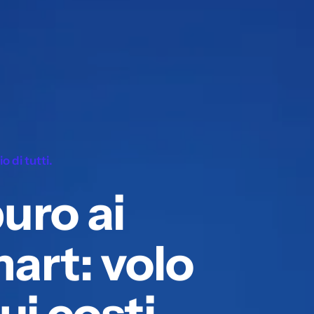
 di tutti.
uro ai
art: volo
ui costi