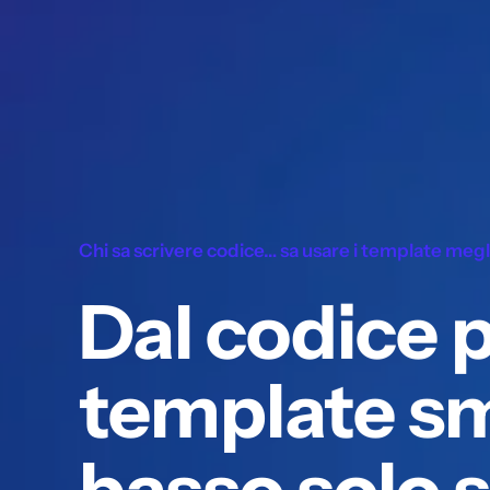
Chi sa scrivere codice… sa usare i template meglio
Dal codice p
template sm
basso solo s