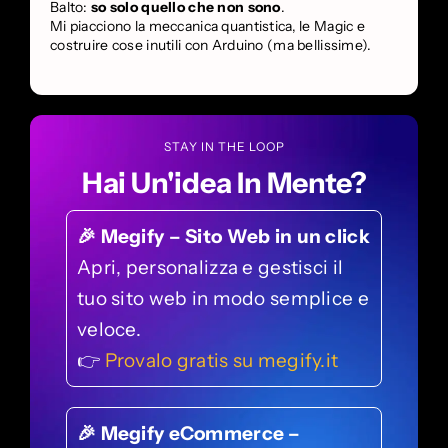
Balto:
so solo quello che non sono
.
Mi piacciono la meccanica quantistica, le Magic e
costruire cose inutili con Arduino (ma bellissime).
STAY IN THE LOOP
Hai Un'idea In Mente?
🎉 Megify – Sito Web in un click
Apri, personalizza e gestisci il
tuo sito web in modo semplice e
veloce.
👉
Provalo gratis su megify.it
🎉 Megify eCommerce –