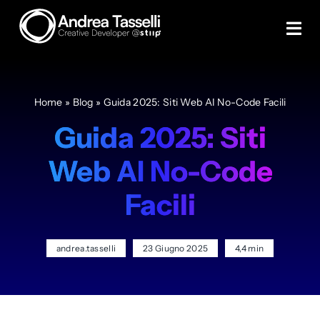
Skip
to
Tog
content
Navi
Creare un sito
Home
»
Blog
»
Guida 2025: Siti Web AI No-Code Facili
Creare eCommerce
Guida 2025: Siti
Web AI No-Code
Servizi
Facili
Case study
andrea.tasselli
23 Giugno 2025
4,4 min
Blog