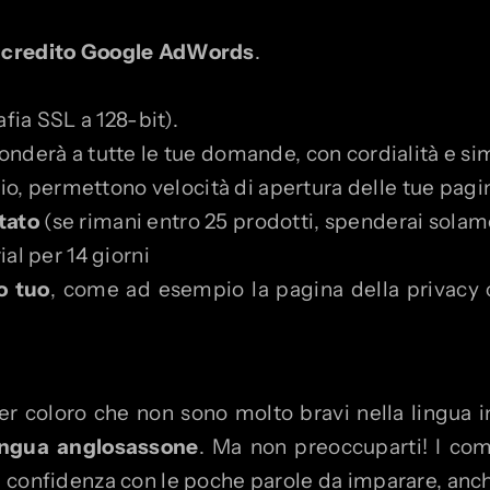
 credito Google AdWords
.
afia SSL a 128-bit).
onderà a tutte le tue domande, con cordialità e si
nio, permettono velocità di apertura delle tue pagin
tato
(se rimani entro 25 prodotti, spenderai solam
al per 14 giorni
o tuo
, come ad esempio la pagina della privacy
r coloro che non sono molto bravi nella lingua in
 lingua anglosassone
. Ma non preoccuparti! I c
confidenza con le poche parole da imparare, anche 