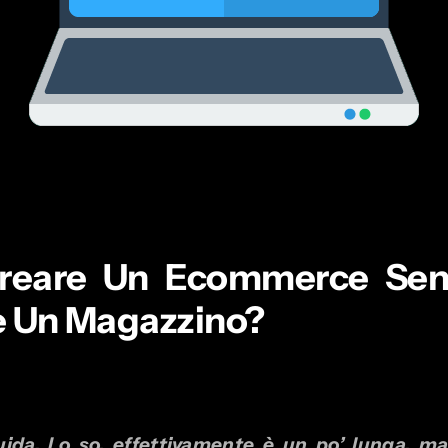
eare Un Ecommerce Senz
e Un Magazzino?
ida. Lo so, effettivamente è un po’ lunga, ma 