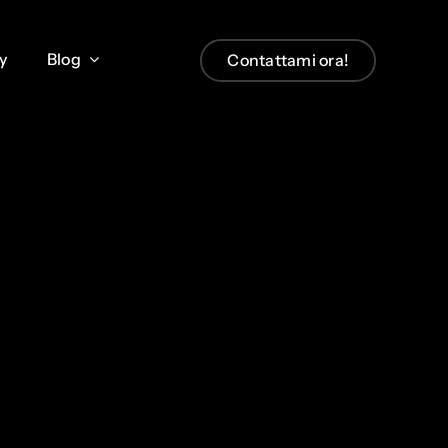
y
y
Blog
Blog
Contattami ora!
Contattami ora!