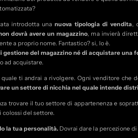
utomatizzata?
ata introdotta una
nuova tipologia di vendita
,
 non dovrà avere un magazzino
, ma invierà diret
nte a proprio nome. Fantastico? si, lo è.
di gestione del magazzino né di acquistare una 
to ad acquistare.
a quale ti andrai a rivolgere. Ogni venditore che d
vare un settore di nicchia nel quale intende distr
a trovare il tuo settore di appartenenza e soprat
colossi del settore.
o la tua personalità.
Dovrai dare la percezione di