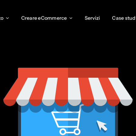
to
to
Creare eCommerce
Creare eCommerce
Servizi
Servizi
Case stud
Case stud