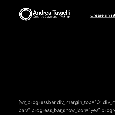
Skip
to
Creare un si
Creare un si
content
[wr_progressbar div_margin_top=”0″ div_m
bars” progress_bar_show_icon=”yes” progr