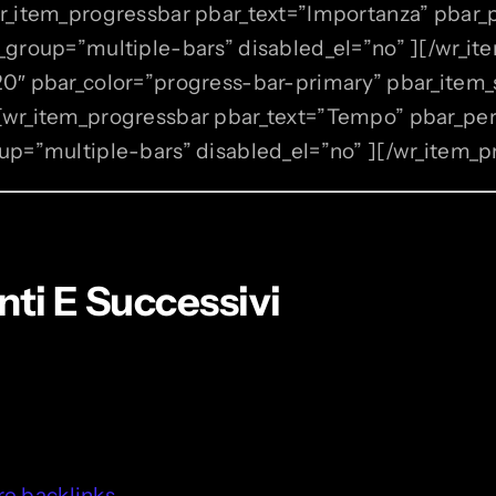
[wr_item_progressbar pbar_text=”Importanza” pbar
r_group=”multiple-bars” disabled_el=”no” ][/wr_i
20″ pbar_color=”progress-bar-primary” pbar_item_
][wr_item_progressbar pbar_text=”Tempo” pbar_pe
oup=”multiple-bars” disabled_el=”no” ][/wr_item_
ti E Successivi
ere backlinks