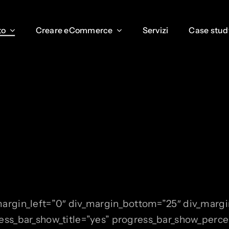
to
to
Creare eCommerce
Creare eCommerce
Servizi
Servizi
Case stud
Case stud
argin_left=”0″ div_margin_bottom=”25″ div_margin
ess_bar_show_title=”yes” progress_bar_show_perce