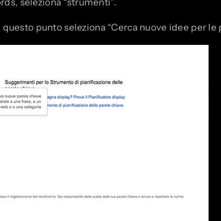
ds, seleziona “strumenti”.
A questo punto seleziona “Cerca nuove idee per le p