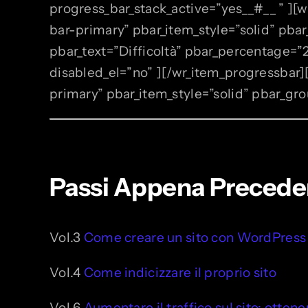
progress_bar_stack_active=”yes__#__ ” ]
bar-primary” pbar_item_style=”solid” pba
pbar_text=”Difficoltà” pbar_percentage=”
disabled_el=”no” ][/wr_item_progressbar
primary” pbar_item_style=”solid” pbar_gr
Passi Appena Preceden
Vol.3
Come creare un sito con WordPress
Vol.4
Come indicizzare il proprio sito
Vol.6
Aumentare il traffico sul sito: otten