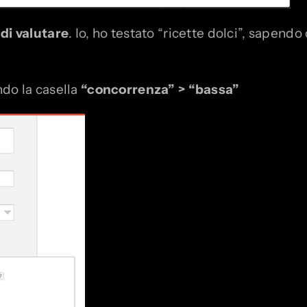
ndi valutare
. Io, ho testato “ricette dolci”, sapen
ando la casella
“concorrenza” > “bassa”