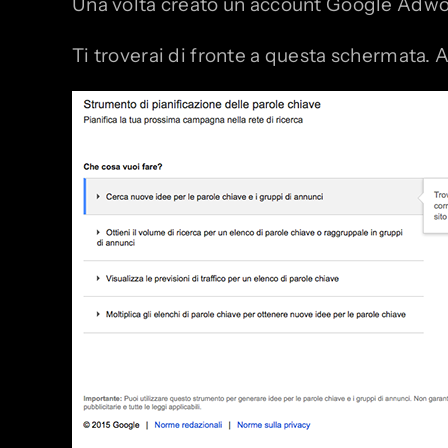
Una volta creato un account Google Adwor
Ti troverai di fronte a questa schermata. 