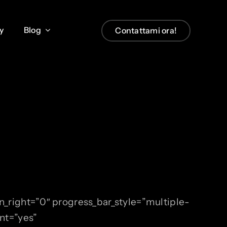
y
y
Blog
Blog
Contattami ora!
Contattami ora!
_right=”0″ progress_bar_style=”multiple-
nt=”yes”