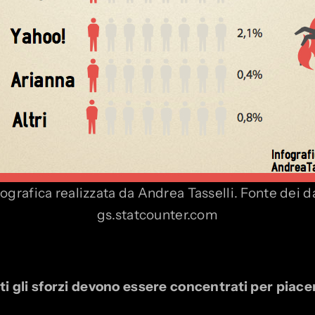
fografica realizzata da Andrea Tasselli. Fonte dei da
gs.statcounter.com
ti gli sforzi devono essere concentrati per piacer