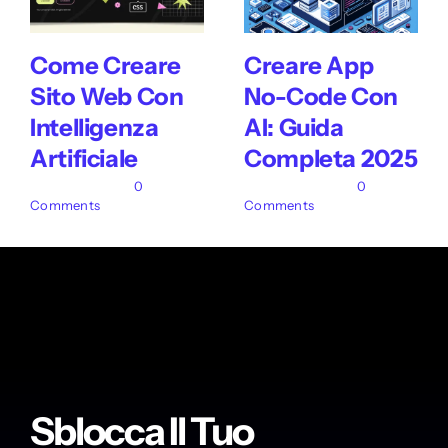
Come Creare
Creare App
Sito Web Con
No-Code Con
Intelligenza
AI: Guida
Artificiale
Completa 2025
22 Luglio 2025
|
0
24 Giugno 2025
|
0
Comments
Comments
Sblocca Il Tuo