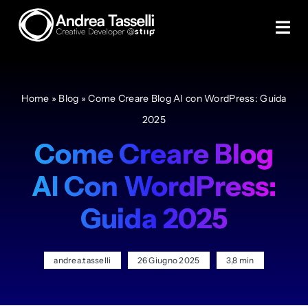
Skip
to
Tog
content
Navi
Creare un sito
Home
»
Blog
»
Come Creare Blog AI con WordPress: Guida
Creare eCommerce
2025
Come Creare Blog
Servizi
AI Con WordPress:
Case study
Guida 2025
Blog
andrea.tasselli
26 Giugno 2025
3,8 min