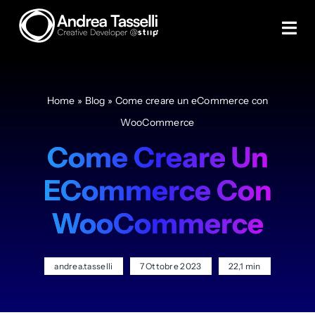
Skip
to
Tog
content
Navi
Creare un sito
Home
»
Blog
»
Come creare un eCommerce con
Creare eCommerce
WooCommerce
Come Creare Un
Servizi
ECommerce Con
Case study
WooCommerce
Blog
andrea.tasselli
7 Ottobre 2023
22,1 min