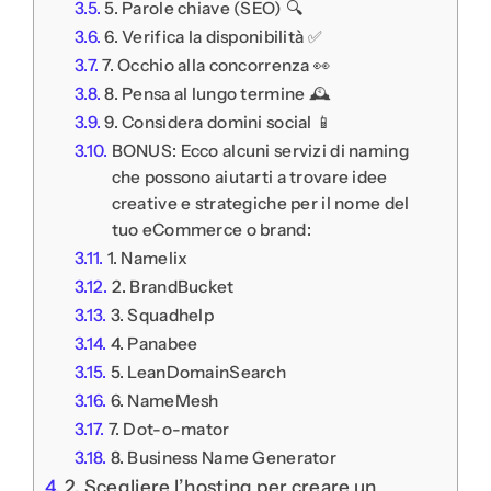
5. Parole chiave (SEO) 🔍
6. Verifica la disponibilità ✅
7. Occhio alla concorrenza 👀
8. Pensa al lungo termine 🕰️
9. Considera domini social 📱
BONUS: Ecco alcuni servizi di naming
che possono aiutarti a trovare idee
creative e strategiche per il nome del
tuo eCommerce o brand:
1. Namelix
2. BrandBucket
3. Squadhelp
4. Panabee
5. LeanDomainSearch
6. NameMesh
7. Dot-o-mator
8. Business Name Generator
2. Scegliere l’hosting per creare un