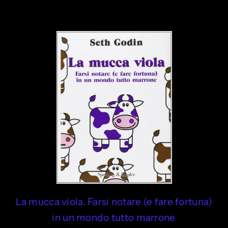
La mucca viola. Farsi notare (e fare fortuna)
in un mondo tutto marrone