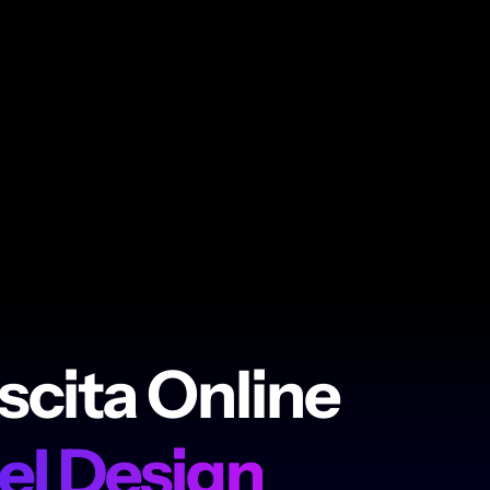
escita Online
Del Design