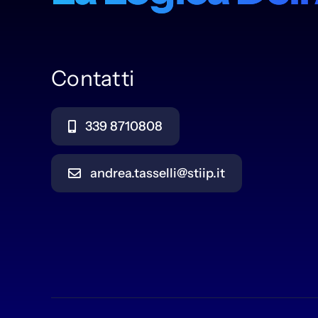
Contatti
339 8710808
andrea.tasselli@stiip.it