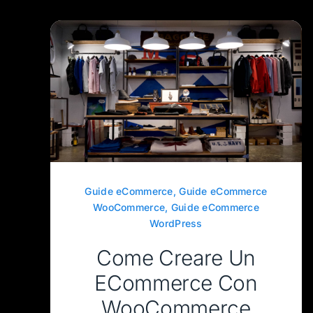
Guide eCommerce
,
Guide eCommerce
WooCommerce
,
Guide eCommerce
WordPress
Come Creare Un
ECommerce Con
WooCommerce