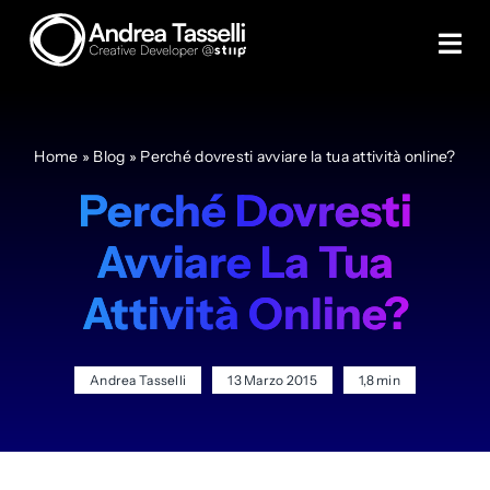
Skip
to
Tog
content
Navi
Creare un sito
Home
»
Blog
»
Perché dovresti avviare la tua attività online?
Creare eCommerce
Perché Dovresti
Avviare La Tua
Servizi
Attività Online?
Case study
Andrea Tasselli
13 Marzo 2015
1,8 min
Blog