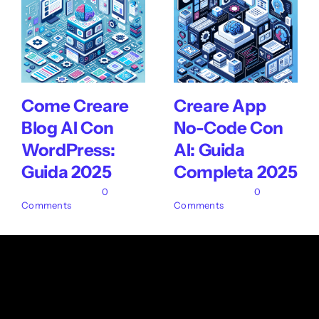
Come Creare
Creare App
Blog AI Con
No-Code Con
WordPress:
AI: Guida
Guida 2025
Completa 2025
26 Giugno 2025
|
0
24 Giugno 2025
|
0
Comments
Comments